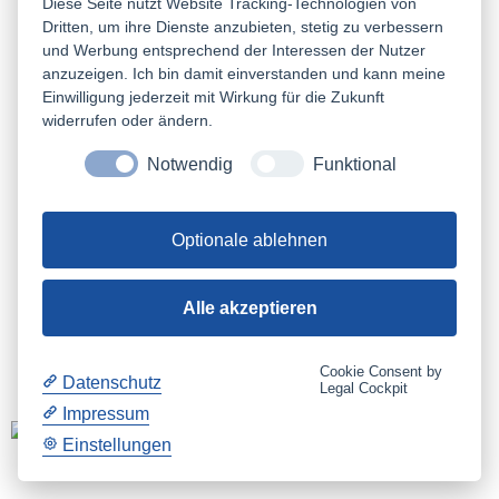
Startup
(1)
Diese Seite nutzt Website Tracking-Technologien von
Nebenerwerb
(1)
Dritten, um ihre Dienste anzubieten, stetig zu verbessern
Ausgründung aus der Hochschule
(1)
und Werbung entsprechend der Interessen der Nutzer
Technologierorientierte Gründung
(1)
anzuzeigen. Ich bin damit einverstanden und kann meine
Gründen aus der Arbeitslosigkeit
(1)
Einwilligung jederzeit mit Wirkung für die Zukunft
Erfinder
(1)
Dienstleister
(1)
widerrufen oder ändern.
50plus
(1)
Unternehmensnachfolge
(1)
Notwendig
Funktional
Innovatoren
(2)
Businessplan
(2)
Förderungen
(4)
Optionale ablehnen
Crowdfunding
(1)
Gründercoaching
(1)
Spin-Offs
(1)
Teamgründungen
(1)
Alle akzeptieren
Finanzierung
(1)
Geschäftsmodell
(1)
Workshop
(1)
Cookie Consent by
Datenschutz
Legal Cockpit
Impressum
Einstellungen