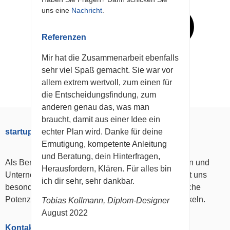
uns eine
Nachricht
.
Referenzen
Mir hat die Zusammenarbeit ebenfalls
sehr viel Spaß gemacht. Sie war vor
allem extrem wertvoll, zum einen für
die Entscheidungsfindung, zum
anderen genau das, was man
braucht, damit aus einer Idee ein
echter Plan wird. Danke für deine
startup.services
Ermutigung, kompetente Anleitung
und Beratung, dein Hinterfragen,
Als Beratungsunternehmen begleiten wir Menschen und
Herausfordern, Klären. Für alles bin
Unternehmen in Veränderungsprozessen. Dabei ist uns
ich dir sehr, sehr dankbar.
besonders wichtig, persönliche wie unternehmerische
Potenziale zu entdecken, zu fördern und zu entwickeln.
Tobias Kollmann, Diplom-Designer
August 2022
Kontakt