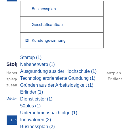
Businessplan
Geschäftsaufbau
Kundengewinnung
Startup
(1)
Stolperfallen Im Finanzplan
Nebenerwerb
(1)
Ausgründung aus der Hochschule
(1)
Haben Sie beim Rechnen alles richtig gemacht? Im Finanzplan
Technologierorientierte Gründung
(1)
spiegeln sich wichtige Eckpunkte einer Planung wieder. Er dient
zusammen mit
Gründen aus der Arbeitslosigkeit
(1)
Erfinder
(1)
Weiterlesen
Dienstleister
(1)
50plus
(1)
Unternehmensnachfolge
(1)
Innovatoren
(2)
Innovatoren
Businessplan
(2)