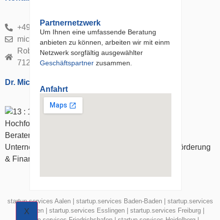
Partnernetzwerk
+49 (0) 7152 566 89 60
Um Ihnen eine umfassende Beratung
michael.trompf@startup-services.de
anbieten zu können, arbeiten wir mit einm
Robert-Bosch-Str. 11
Netzwerk sorgfältig ausgewählter
71229 Leonberg-Warmbronn
Geschäftspartner
zusammen.
Dr. Michael Trompf
Anfahrt
Berater und Coach in den Bereichen
Unternehmensgründung, Geschäftsentwicklung, Förderung
& Finanzierung sowie Innovation
startup.services Aalen
|
startup.services Baden-Baden
|
startup.services
Böblingen
|
startup.services Esslingen
|
startup.services Freiburg
|
X
startup.services Friedrichshafen
|
startup.services Heidelberg
|