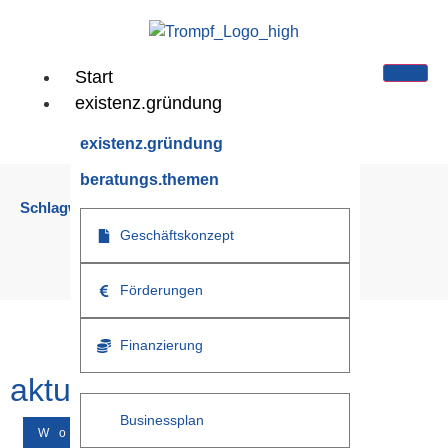
Start
existenz.gründung
existenz.gründung
beratungs.themen
Schlagwort:
Erfinder
Geschäftskonzept
Sie sind hier:
/
Start
/
Tag
/
Erfinder
Förderungen
Finanzierung
aktuelle.news
Businessplan
Workshop