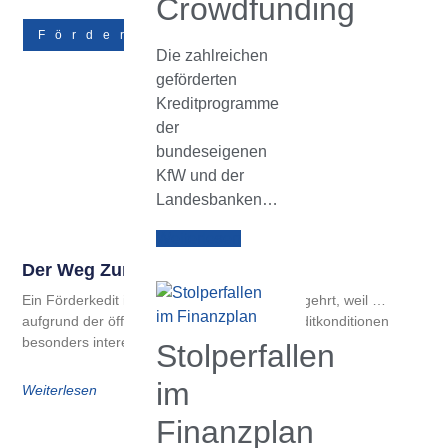
Crowdfunding
Förderungen
Die zahlreichen
geförderten
Kreditprogramme
der
bundeseigenen
KfW und der
Landesbanken…
Weiterlesen
Der Weg Zum Förderkredit
Ein Förderkedit ist aus zweierlei Gründen begehrt, weil …
aufgrund der öffentlichen Förderung die Kreditkonditionen
besonders interessant sind (d. h.
Stolperfallen
im
Weiterlesen
Finanzplan