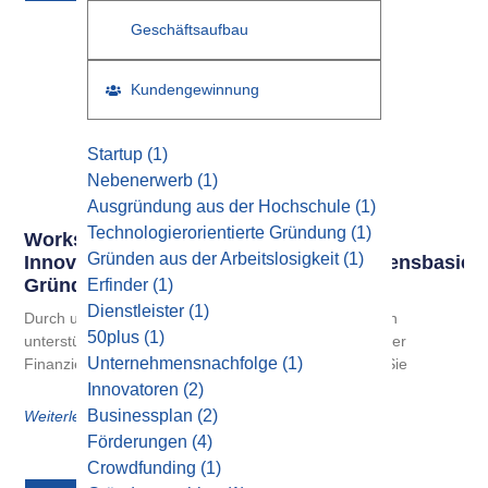
Geschäftsaufbau
Kundengewinnung
Startup
(1)
Nebenerwerb
(1)
Ausgründung aus der Hochschule
(1)
Technologierorientierte Gründung
(1)
Workshop Für
Gründen aus der Arbeitslosigkeit
(1)
Innovative/technologieorientierte/wissensbasiert
Gründungen
Erfinder
(1)
Dienstleister
(1)
Durch unsere Kooperation mit spezialisierten Partnern
50plus
(1)
unterstützen wir Gründer und Jungunternehmer bei der
Unternehmensnachfolge
(1)
Finanzierung durch Förderkredite. Ab sofort können Sie
Innovatoren
(2)
Businessplan
(2)
Weiterlesen
Förderungen
(4)
Crowdfunding
(1)