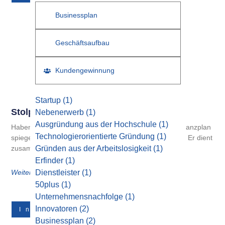
Businessplan
Geschäftsaufbau
Kundengewinnung
Startup
(1)
Stolperfallen Im Finanzplan
Nebenerwerb
(1)
Ausgründung aus der Hochschule
(1)
Haben Sie beim Rechnen alles richtig gemacht? Im Finanzplan
Technologierorientierte Gründung
(1)
spiegeln sich wichtige Eckpunkte einer Planung wieder. Er dient
zusammen mit
Gründen aus der Arbeitslosigkeit
(1)
Erfinder
(1)
Weiterlesen
Dienstleister
(1)
50plus
(1)
Unternehmensnachfolge
(1)
Innovatoren
(2)
Innovatoren
Businessplan
(2)