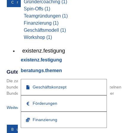
Gründercoaching
(1)
Crowdfunding
Spin-Offs
(1)
Teamgründungen
(1)
Finanzierung
(1)
Geschäftsmodell
(1)
Workshop
(1)
existenz.festigung
existenz.festigung
beratungs.themen
Gute Gründe Für Crowdfunding
Die zahlreichen geförderten Kreditprogramme der
Geschäftskonzept
bundeseigenen KfW und der Landesbanken in den einzelnen
Bundesländern zeigen, dass Bedarf besteht und Gründer
Förderungen
Weiterlesen
Finanzierung
Businessplan