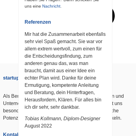
uns eine
Nachricht
.
Referenzen
Mir hat die Zusammenarbeit ebenfalls
sehr viel Spaß gemacht. Sie war vor
allem extrem wertvoll, zum einen für
die Entscheidungsfindung, zum
anderen genau das, was man
braucht, damit aus einer Idee ein
echter Plan wird. Danke für deine
startup.services
Ermutigung, kompetente Anleitung
und Beratung, dein Hinterfragen,
Als Beratungsunternehmen begleiten wir Menschen und
Herausfordern, Klären. Für alles bin
Unternehmen in Veränderungsprozessen. Dabei ist uns
ich dir sehr, sehr dankbar.
besonders wichtig, persönliche wie unternehmerische
Potenziale zu entdecken, zu fördern und zu entwickeln.
Tobias Kollmann, Diplom-Designer
August 2022
Kontakt