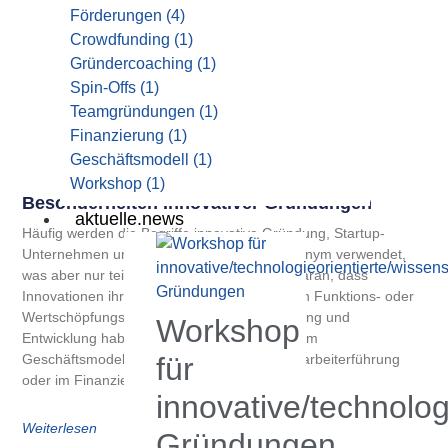
Förderungen
(4)
Crowdfunding
(1)
Gründercoaching
(1)
Spin-Offs
(1)
Teamgründungen
(1)
Finanzierung
(1)
Geschäftsmodell
(1)
Workshop
(1)
Besonderheiten Innovativer Gründungen
aktuelle.news
Häufig werden die Begriffe innovative Gründung, Startup-
Unternehmen und High-tech-Gründung synonym verwendet,
was aber nur teilweise richtig ist. Dies liegt daran, dass
Innovationen ihren Ursprung in ganz anderen Funktions- oder
Wertschöpfungsbereichen als in der Forschung und
Workshop
Entwicklung haben können – beispielsweise im
für
Geschäftsmodell, dem Vertriebsweg, der Mitarbeiterführung
oder im Finanzierungskonzept.
innovative/technolog
Weiterlesen
Gründungen