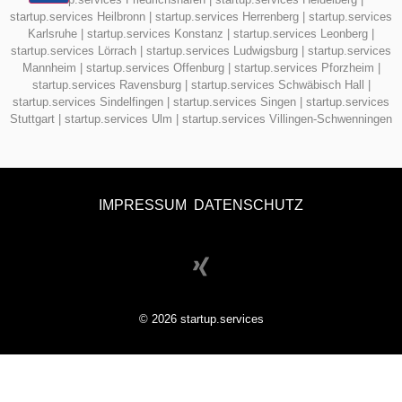
startup.services Heilbronn
|
startup.services Herrenberg
|
startup.services
Karlsruhe
|
startup.services Konstanz
|
startup.services Leonberg
|
startup.services Lörrach
|
startup.services Ludwigsburg
|
startup.services
Mannheim
|
startup.services Offenburg
|
startup.services Pforzheim
|
startup.services Ravensburg
|
startup.services Schwäbisch Hall
|
startup.services Sindelfingen
|
startup.services Singen
|
startup.services
Stuttgart
|
startup.services Ulm
|
startup.services Villingen-Schwenningen
IMPRESSUM
DATENSCHUTZ
© 2026 startup.services