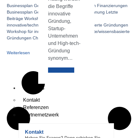
Businessplan Geschäftskonzept Förderungen Finanzierungen
die Begriffe
Businessplan Geschäftsaufbau Kundengewinnung Letzte
innovative
Beiträge Workshop für
Gründung,
innovative/technologieorientierte/wissensbasierte Gründungen
Startup-
Workshop für innovative/technologieorientierte/wissensbasierte
Unternehmen
Gründungen Christina Glatz •
und High-tech-
Gründung
Weiterlesen
synonym…
Weiterlesen
über.uns
Kontakt
Referenzen
Partnernetzwerk
Kontakt
Haben Sie Fragen? Dann schicken Sie