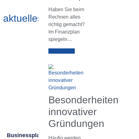
Haben Sie beim
aktuelles.archiv
Rechnen alles
richtig gemacht?
Im Finanzplan
spiegeln…
Weiterlesen
Besonderheiten
innovativer
Gründungen
Businessplan
Häufig werden