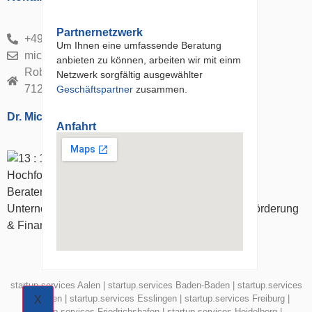
Partnernetzwerk
+49 (0) 7152 566 89 60
Um Ihnen eine umfassende Beratung
michael.trompf@startup-services.de
anbieten zu können, arbeiten wir mit einm
Robert-Bosch-Str. 11
Netzwerk sorgfältig ausgewählter
71229 Leonberg-Warmbronn
Geschäftspartner
zusammen.
Dr. Michael Trompf
Anfahrt
Berater und Coach in den Bereichen
Unternehmensgründung, Geschäftsentwicklung, Förderung
& Finanzierung sowie Innovation
startup.services Aalen
|
startup.services Baden-Baden
|
startup.services
Böblingen
|
startup.services Esslingen
|
startup.services Freiburg
|
X
startup.services Friedrichshafen
|
startup.services Heidelberg
|