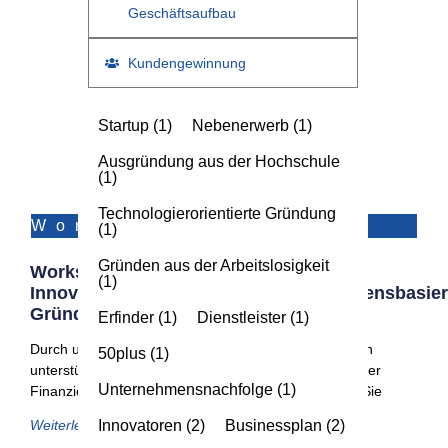
Geschäftsaufbau
Kundengewinnung
Startup
(1)
Nebenerwerb
(1)
Ausgründung aus der Hochschule
(1)
Technologierorientierte Gründung
Workshop
(1)
Gründen aus der Arbeitslosigkeit
Workshop Für
(1)
Innovative/technologieorientierte/wissensbasier
Gründungen
Erfinder
(1)
Dienstleister
(1)
Durch unsere Kooperation mit spezialisierten Partnern
50plus
(1)
unterstützen wir Gründer und Jungunternehmer bei der
Unternehmensnachfolge
(1)
Finanzierung durch Förderkredite. Ab sofort können Sie
Innovatoren
(2)
Businessplan
(2)
Weiterlesen