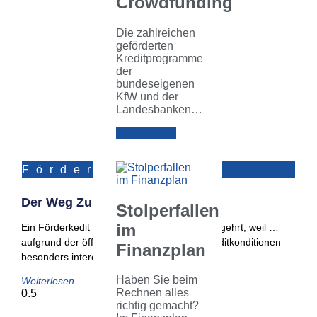
Crowdfunding
Die zahlreichen
geförderten
Kreditprogramme
der
bundeseigenen
KfW und der
Landesbanken…
Weiterlesen
Förderungen
Der Weg Zum Förderkredit
Stolperfallen
im
Ein Förderkedit ist aus zweierlei Gründen begehrt, weil …
aufgrund der öffentlichen Förderung die Kreditkonditionen
Finanzplan
besonders interessant sind (d. h.
Haben Sie beim
Weiterlesen
Rechnen alles
richtig gemacht?