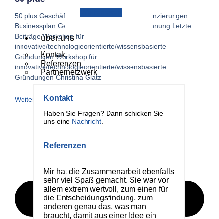
Weiterlesen
50 plus Geschäftskonzept Förderungen Finanzierungen
Businessplan Geschäftsaufbau Kundengewinnung Letzte
Beiträge Workshop für
über.uns
innovative/technologieorientierte/wissensbasierte
Kontakt
Gründungen Workshop für
Referenzen
innovative/technologieorientierte/wissensbasierte
Partnernetzwerk
Gründungen Christina Glatz
Kontakt
Weiterlesen
Haben Sie Fragen? Dann schicken Sie
uns eine
Nachricht
.
Referenzen
Mir hat die Zusammenarbeit ebenfalls
sehr viel Spaß gemacht. Sie war vor
allem extrem wertvoll, zum einen für
die Entscheidungsfindung, zum
anderen genau das, was man
braucht, damit aus einer Idee ein