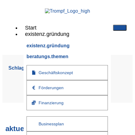
Start
existenz.gründung
existenz.gründung
beratungs.themen
Schlagwort:
50plus
Geschäftskonzept
Förderungen
Sie sind hier:
/
Start
/
Tag
/
50plus
Finanzierung
Businessplan
aktuelle.news