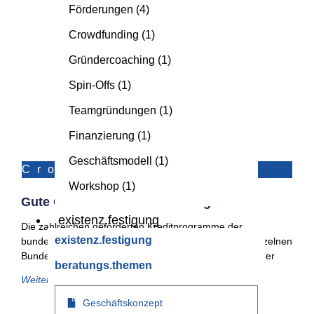
Förderungen
(4)
Crowdfunding
(1)
Gründercoaching
(1)
Spin-Offs
(1)
Teamgründungen
(1)
Finanzierung
(1)
Geschäftsmodell
(1)
Crowdfunding
Workshop
(1)
Gute Gründe Für Crowdfunding
existenz.festigung
Die zahlreichen geförderten Kreditprogramme der
existenz.festigung
bundeseigenen KfW und der Landesbanken in den einzelnen
Bundesländern zeigen, dass Bedarf besteht und Gründer
beratungs.themen
Weiterlesen
Geschäftskonzept