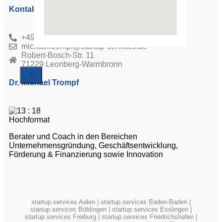
Kontakt
+49 (0) 7152 566 89 60
michael.trompf@startup-services.de
Robert-Bosch-Str. 11
71229 Leonberg-Warmbronn
X
Dr. Michael Trompf
Berater und Coach in den Bereichen
Unternehmensgründung, Geschäftsentwicklung,
Förderung & Finanzierung sowie Innovation
startup.services Aalen
|
startup.services Baden-Baden
|
startup.services Böblingen
|
startup.services Esslingen
|
startup.services Freiburg
|
startup.services Friedrichshafen
|