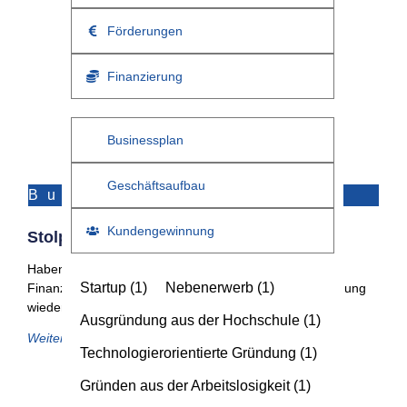
Förderungen
Finanzierung
Businessplan
Geschäftsaufbau
Businessplan
Kundengewinnung
Stolperfallen Im Finanzplan
Haben Sie beim Rechnen alles richtig gemacht? Im
Startup
(1)
Nebenerwerb
(1)
Finanzplan spiegeln sich wichtige Eckpunkte einer Planung
wieder. Er dient zusammen mit
Ausgründung aus der Hochschule
(1)
Weiterlesen
Technologierorientierte Gründung
(1)
Gründen aus der Arbeitslosigkeit
(1)