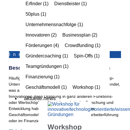
Erfinder
(1)
Dienstleister
(1)
50plus
(1)
Unternehmensnachfolge
(1)
Innovatoren
(2)
Businessplan
(2)
Förderungen
(4)
Crowdfunding
(1)
Innovatoren
Gründercoaching
(1)
Spin-Offs
(1)
Teamgründungen
(1)
Besonderheiten Innovativer Gründungen
Finanzierung
(1)
Häufig werden die Begriffe innovative Gründung, Startup-
Unternehmen und High-tech-Gründung synonym verwendet,
Geschäftsmodell
(1)
Workshop
(1)
was aber nur teilweise richtig ist. Dies liegt daran, dass
Innovationen ihren Ursprung in ganz anderen Funktions-
aktuelle.news
oder Wertschöpfungsbereichen als in der Forschung und
Entwicklung haben können – beispielsweise im
Geschäftsmodell, dem Vertriebsweg, der Mitarbeiterführung
oder im Finanzierungskonzept.
Workshop