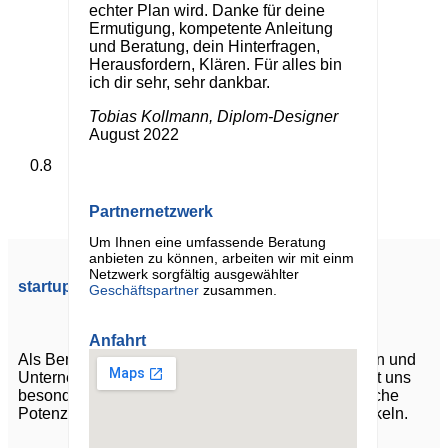
echter Plan wird. Danke für deine
Ermutigung, kompetente Anleitung
und Beratung, dein Hinterfragen,
Herausfordern, Klären. Für alles bin
ich dir sehr, sehr dankbar.
Tobias Kollmann, Diplom-Designer
August 2022
Partnernetzwerk
Um Ihnen eine umfassende Beratung
anbieten zu können, arbeiten wir mit einm
Netzwerk sorgfältig ausgewählter
startup.services
Geschäftspartner
zusammen.
Anfahrt
Als Beratungsunternehmen begleiten wir Menschen und
Unternehmen in Veränderungsprozessen. Dabei ist uns
besonders wichtig, persönliche wie unternehmerische
Potenziale zu entdecken, zu fördern und zu entwickeln.