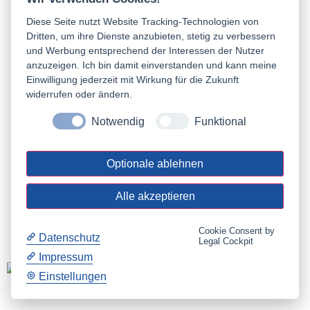
Startup
(1)
Nebenerwerb
(1)
Diese Seite nutzt Website Tracking-Technologien von
Dritten, um ihre Dienste anzubieten, stetig zu verbessern
Ausgründung aus der Hochschule
(1)
und Werbung entsprechend der Interessen der Nutzer
Technologierorientierte Gründung
(1)
anzuzeigen. Ich bin damit einverstanden und kann meine
Einwilligung jederzeit mit Wirkung für die Zukunft
Gründen aus der Arbeitslosigkeit
(1)
Erfinder
(1)
widerrufen oder ändern.
Dienstleister
(1)
50plus
(1)
Notwendig
Funktional
Unternehmensnachfolge
(1)
Innovatoren
(2)
Optionale ablehnen
Businessplan
(2)
Förderungen
(4)
Crowdfunding
(1)
Gründercoaching
(1)
Spin-Offs
(1)
Alle akzeptieren
Teamgründungen
(1)
Finanzierung
(1)
Cookie Consent by
Datenschutz
Geschäftsmodell
(1)
Workshop
(1)
Legal Cockpit
Impressum
Einstellungen