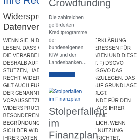
Ihre Rechte
Crowdfunding
Widerspruch gegen die
Die zahlreichen
Datenverarbeitung
geförderten
Kreditprogramme
der
WENN SIE IN DIESER DATENSCHUTZERKLÄRUNG
bundeseigenen
LESEN, DASS WIR BERECHTIGTE INTERESSEN FÜR
KfW und der
DIE VERARBEITUNG IHRER DATEN HABEN UND DIESE
Landesbanken…
DESHALB AUF ART. 6 ABS. 1 SATZ 1 LIT. F) DSGVO
STÜTZEN, HABEN SIE NACH ART. 21 DSGVO DAS
Weiterlesen
RECHT, WIDERSPRUCH DAGEGEN EINZULEGEN. DAS
GILT AUCH FÜR EIN PROFILING, DAS AUF GRUNDLAGE
DER GENANNTEN VORSCHRIFT ERFOLGT.
VORAUSSETZUNG IST, DASS SIE GRÜNDE FÜR DEN
WIDERSPRUCH ANFÜHREN, DIE SICH AUS IHRER
Stolperfallen
BESONDEREN SITUATION ERGEBEN. EINE
im
BEGRÜNDUNG IST NICHT ERFORDERLICH, WENN
SICH DER WIDERSPRUCH GEGEN DIE NUTZUNG
Finanzplan
IHRER DATEN ZUR DIREKTWERBUNG RICHTET.