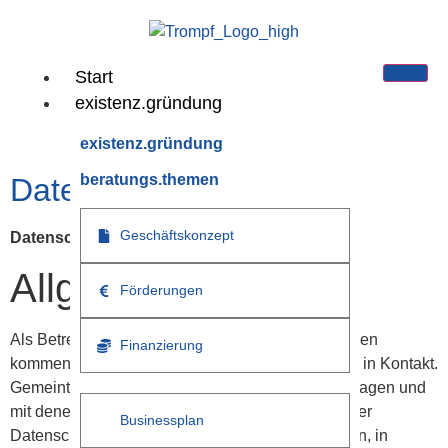
Start
existenz.gründung
existenz.gründung
beratungs.themen
Datenschutzerklärung
Geschäftskonzept
Datenschutzerklärung
Allgemein
Förderungen
Als Betreiber dieser Webseite und als Unternehmen
Finanzierung
kommen wir mit Ihren personenbezogenen Daten in Kontakt.
Gemeint sind alle Daten, die etwas über Sie aussagen und
mit denen Sie identifiziert werden können. In dieser
Businessplan
Datenschutzerklärung möchten wir Ihnen erläutern, in