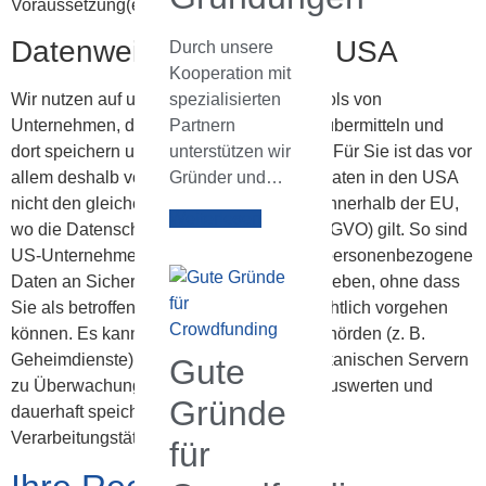
Voraussetzung(en) entfällt bzw. entfallen.
Datenweitergabe in die USA
Durch unsere
Kooperation mit
spezialisierten
Wir nutzen auf unserer Webseite auch Tools von
Partnern
Unternehmen, die Ihre Daten in die USA übermitteln und
unterstützen wir
dort speichern und ggf. weiterverarbeiten. Für Sie ist das vor
Gründer und…
allem deshalb von Bedeutung, weil Ihre Daten in den USA
nicht den gleichen Schutz genießen wie innerhalb der EU,
Weiterlesen
wo die Datenschutzgrundverordnung (DSGVO) gilt. So sind
US-Unternehmen z. B. dazu verpflichtet, personenbezogene
Daten an Sicherheitsbehörden herauszugeben, ohne dass
Sie als betroffene Person hiergegen gerichtlich vorgehen
können. Es kann daher sein, dass US-Behörden (z. B.
Geheimdienste) Ihre Daten auf US-amerikanischen Servern
Gute
zu Überwachungszwecken verarbeiten, auswerten und
Gründe
dauerhaft speichern. Wir haben auf diese
Verarbeitungstätigkeiten keinen Einfluss.
für