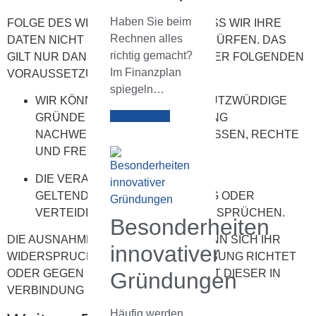
Haben Sie beim
FOLGE DES WIDERSPRUCHS IST, DASS WIR IHRE
Rechnen alles
DATEN NICHT MEHR VERARBEITEN DÜRFEN. DAS
richtig gemacht?
GILT NUR DANN NICHT, WENN EINE DER FOLGENDEN
Im Finanzplan
VORAUSSETZUNGEN VORLIEGT:
spiegeln…
WIR KÖNNEN ZWINGENDE SCHUTZWÜRDIGE
Weiterlesen
GRÜNDE FÜR DIE VERARBEITUNG
NACHWEISEN, DIE IHRE INTERESSEN, RECHTE
UND FREIHEITEN ÜBERWIEGEN.
DIE VERARBEITUNG DIENT DER
GELTENDMACHUNG, AUSÜBUNG ODER
VERTEIDIGUNG VON RECHTSANSPRÜCHEN.
Besonderheiten
DIE AUSNAHMEN GELTEN NICHT, WENN SICH IHR
innovativer
WIDERSPRUCH GEGEN DIREKTWERBUNG RICHTET
ODER GEGEN EIN PROFILING, DAS MIT DIESER IN
Gründungen
VERBINDUNG STEHT.
Häufig werden