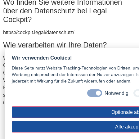
Wo finden Sie weitere Informationen
über den Datenschutz bei Legal
Cockpit?
https://cockpit.legal/datenschutz/
Wie verarbeiten wir Ihre Daten?
Wir verwenden Cookies!
Wir setzen die Consent-Management-Plattform des Legal
Cockpit ein, um Ihre Einwilligung zur Speicherung von
Diese Seite nutzt Website Tracking-Technologien von Dritten, um
Cookies auf Ihrem Gerät datenschutzkonform einzuholen.
Werbung entsprechend der Interessen der Nutzer anzuzeigen. Ic
Wenn Sie unsere Website besuchen und das Cookie-
jederzeit mit Wirkung für die Zukunft widerrufen oder ändern.
Fenster des Legal Cockpit mit der Abfrage der Einwilligung
Notwendig
schließen, werden folgende Daten an das Unternehmen
übermittelt:
Optionale a
Ihre IP-Adresse
Informationen über Ihren Browser
Alle akzep
Informationen über Ihr Endgerät