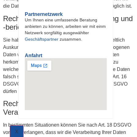
die Daten nur übertragen, soweit dies technisch möglich ist.
Partnernetzwerk
Recht auf Datenauskunft, -löschung und
Um Ihnen eine umfassende Beratung
-berichtigung
anbieten zu können, arbeiten wir mit einm
Netzwerk sorgfältig ausgewählter
Geschäftspartner
zusammen.
Sie haben nach Art. 15 DSGVO das Recht, unentgeltlich
Auskunft darüber zu erhalten, welche personenbezogenen
Daten wir von Ihnen gespeichert haben, wo die Daten
Anfahrt
herkommen, an wen wir die Daten übermitteln und zu
welchem Zweck sie gespeichert werden. Sollten die Daten
falsch sein, haben Sie ein Recht auf Berichtigung (Art. 16
DSGVO), unter den Voraussetzungen des Art. 17 DSGVO
dürfen Sie verlangen, dass wir die Daten löschen.
Recht auf Einschränkung der
Verarbeitung
In bestimmten Situationen können Sie nach Art. 18 DSGVO
X
von uns verlangen, dass wir die Verarbeitung Ihrer Daten