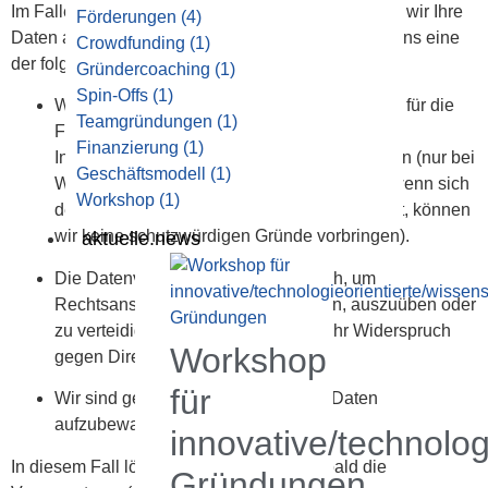
Im Falle eines Widerspruchs oder Widerrufs dürfen wir Ihre
Förderungen
(4)
Daten allerdings weiterverarbeiten, wenn mindestens eine
Crowdfunding
(1)
der folgenden Voraussetzungen vorliegt:
Gründercoaching
(1)
Spin-Offs
(1)
Wir haben zwingende schutzwürdige Gründe für die
Teamgründungen
(1)
Fortsetzung der Datenverarbeitung, die Ihre
Finanzierung
(1)
Interessen, Rechte und Freiheiten überwiegen (nur bei
Geschäftsmodell
(1)
Widerspruch gegen die Datenverarbeitung; wenn sich
Workshop
(1)
der Widerspruch gegen Direktwerbung richtet, können
wir keine schutzwürdigen Gründe vorbringen).
aktuelle.news
Die Datenverarbeitung ist erforderlich, um
Rechtsansprüche geltend zu machen, auszuüben oder
zu verteidigen (gilt nicht, wenn sich Ihr Widerspruch
Workshop
gegen Direktwerbung richtet).
für
Wir sind gesetzlich verpflichtet, Ihre Daten
aufzubewahren.
innovative/technolog
In diesem Fall löschen wir Ihre Daten, sobald die
Gründungen