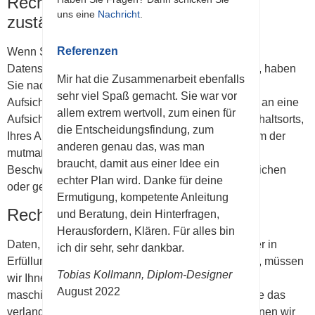
Recht zur Beschwerde bei der
uns eine
Nachricht
.
zuständigen Aufsichtsbehörde
Referenzen
Wenn Sie der Auffassung sind, dass wir gegen die
Datenschutzgrundverordnung (DSGVO) verstoßen, haben
Mir hat die Zusammenarbeit ebenfalls
Sie nach Art. 77 DSGVO das Recht, sich bei einer
sehr viel Spaß gemacht. Sie war vor
Aufsichtsbehörde zu beschweren. Sie können sich an eine
allem extrem wertvoll, zum einen für
Aufsichtsbehörde in dem Mitgliedstaat Ihres Aufenthaltsorts,
die Entscheidungsfindung, zum
Ihres Arbeitsplatzes oder des Ortes wenden, an dem der
anderen genau das, was man
mutmaßliche Verstoß stattgefunden hat. Das
braucht, damit aus einer Idee ein
Beschwerderecht besteht neben verwaltungsrechtlichen
echter Plan wird. Danke für deine
oder gerichtlichen Rechtsbehelfen.
Ermutigung, kompetente Anleitung
Recht auf Datenübertragbarkeit
und Beratung, dein Hinterfragen,
Herausfordern, Klären. Für alles bin
Daten, die wir auf Grundlage Ihrer Einwilligung oder in
ich dir sehr, sehr dankbar.
Erfüllung eines Vertrages automatisiert verarbeiten, müssen
Tobias Kollmann, Diplom-Designer
wir Ihnen oder einem Dritten in einem gängigen
August 2022
maschinenlesbaren Format aushändigen, wenn Sie das
verlangen. An einen anderen Verantwortlichen können wir