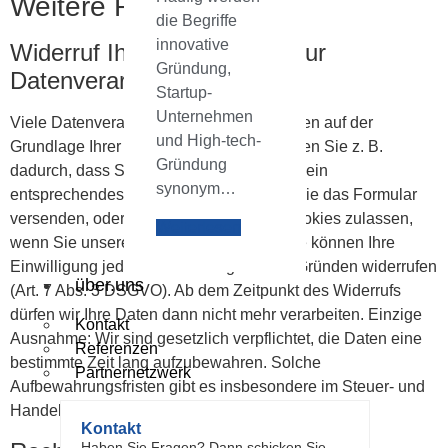
Weitere Rechte
die Begriffe
innovative
Widerruf Ihrer Einwilligung zur
Gründung,
Datenverarbeitung
Startup-
Unternehmen
Viele Datenverarbeitungsvorgänge erfolgen auf der
und High-tech-
Grundlage Ihrer Einwilligung. Diese erteilen Sie z. B.
Gründung
dadurch, dass Sie bei Online-Formularen ein
synonym…
entsprechendes Häkchen setzen, bevor Sie das Formular
versenden, oder indem Sie bestimmte Cookies zulassen,
Weiterlesen
wenn Sie unsere Webseite besuchen. Sie können Ihre
Einwilligung jederzeit ohne Angabe von Gründen widerrufen
über.uns
(Art. 7 Abs. 3 DSGVO). Ab dem Zeitpunkt des Widerrufs
dürfen wir Ihre Daten dann nicht mehr verarbeiten. Einzige
Kontakt
Ausnahme: Wir sind gesetzlich verpflichtet, die Daten eine
Referenzen
bestimmte Zeit lang aufzubewahren. Solche
Partnernetzwerk
Aufbewahrungsfristen gibt es insbesondere im Steuer- und
Handelsrecht.
Kontakt
Haben Sie Fragen? Dann schicken Sie