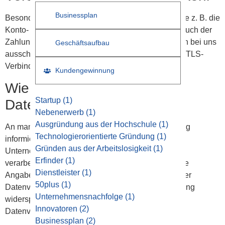
Businessplan
Besonders schutzbedürftig sind Zahlungsdaten, wie z. B. die
Konto- oder Kreditkartennummer. Deshalb erfolgt auch der
Zahlungsverkehr mit den gängigen Zahlungsmitteln bei uns
Geschäftsaufbau
ausschließlich über eine verschlüsselte SSL- bzw. TLS-
Verbindung.
Kundengewinnung
Wie lange speichern wir Ihre
Startup
(1)
Daten?
Nebenerwerb
(1)
Ausgründung aus der Hochschule
(1)
An manchen Stellen in dieser Datenschutzerklärung
Technologierorientierte Gründung
(1)
informieren wir Sie darüber, wie lange wir oder die
Gründen aus der Arbeitslosigkeit
(1)
Unternehmen, die Ihre Daten in unserem Auftrag
Erfinder
(1)
verarbeiten, Ihre Daten speichern. Fehlt eine solche
Dienstleister
(1)
Angabe, speichern wir Ihre Daten, bis der Zweck der
50plus
(1)
Datenverarbeitung entfällt, Sie der Datenverarbeitung
Unternehmensnachfolge
(1)
widersprechen oder Sie Ihre Einwilligung in die
Innovatoren
(2)
Datenverarbeitung widerrufen.
Businessplan
(2)