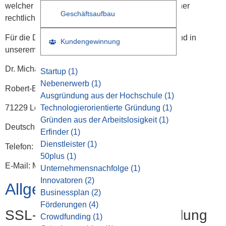
welcher Weise, zu welchem Zweck und auf welcher
Geschäftsaufbau
rechtlichen Grundlage wir Ihre Daten verarbeiten.
Für die Datenverarbeitung auf dieser Webseite und in
Kundengewinnung
unserem Unternehmen ist verantwortlich:
Dr. Michael Trompf
Startup
(1)
Nebenerwerb
(1)
Robert-Bosch-Str. 11
Ausgründung aus der Hochschule
(1)
71229
Leonberg-Warmbronn
Technologierorientierte Gründung
(1)
Gründen aus der Arbeitslosigkeit
(1)
Deutschland
Erfinder
(1)
Dienstleister
(1)
Telefon:
+49 (0) 7152 566 89 60
50plus
(1)
E-Mail:
Michael.Trompf@startup-services.de
Unternehmensnachfolge
(1)
Innovatoren
(2)
Allgemeine Hinweise
Businessplan
(2)
Förderungen
(4)
SSL- bzw. TLS-Verschlüsselung
Crowdfunding
(1)