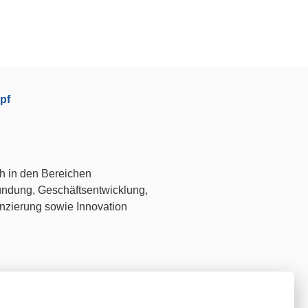
pf
h in den Bereichen
ndung, Geschäftsentwicklung,
nzierung sowie Innovation
vices Friedrichshafen
|
startup.services
onberg
|
startup.services Lörrach
|