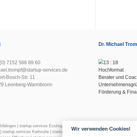
t
Dr. Michael Trom
(0) 7152 566 89 60
ael.trompf@startup-services.de
rt-Bosch-Str. 11
Berater und Coac
29 Leonberg-Warmbronn
Unternehmensgrü
Förderung & Fina
Böblingen
|
startup.services Esslingen
|
startup.services Freiburg
|
startup.ser
Wir verwenden Cookies!
|
startup.services Karlsruhe
|
startup.services Konstanz
|
startup.services Le