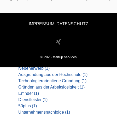
Businessplan
IMPRESSUM
DATENSCHUTZ
Geschäftsaufbau
Kundengewinnung
© 2026 startup.services
Startup
(1)
Nebenerwerb
(1)
Ausgründung aus der Hochschule
(1)
Technologierorientierte Gründung
(1)
Gründen aus der Arbeitslosigkeit
(1)
Erfinder
(1)
Dienstleister
(1)
50plus
(1)
Unternehmensnachfolge
(1)