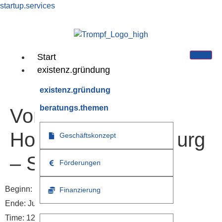
startup.services
Start
existenz.gründung
existenz.gründung
beratungs.themen
Vorlesung an der
Hochschule Offenburg
Geschäftskonzept
– SS2019
Förderungen
Beginn:
März 2019
Finanzierung
Ende:
Juli 2019
Time:
12:00 a.m. - 12:00 a.m.