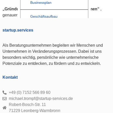
Businessplan
„Gründung technologie-orientierter Unternehmen“
,
genauer Termin folgt
Geschäftsaufbau
startup.services
Kundengewinnung
Als Beratungsunternehmen begleiten wir Menschen und
Startup
(1)
Unternehmen in Veränderungsprozessen. Dabei ist uns
Nebenerwerb
(1)
besonders wichtig, persönliche wie unternehmerische
Ausgründung aus der Hochschule
(1)
Potenziale zu entdecken, zu fördern und zu entwickeln.
Technologierorientierte Gründung
(1)
Gründen aus der Arbeitslosigkeit
(1)
Erfinder
(1)
Kontakt
Dienstleister
(1)
50plus
(1)
+49 (0) 7152 566 89 60
Unternehmensnachfolge
(1)
michael.trompf@startup-services.de
Innovatoren
(2)
Robert-Bosch-Str. 11
Businessplan
(2)
71229 Leonberg-Warmbronn
Förderungen
(4)