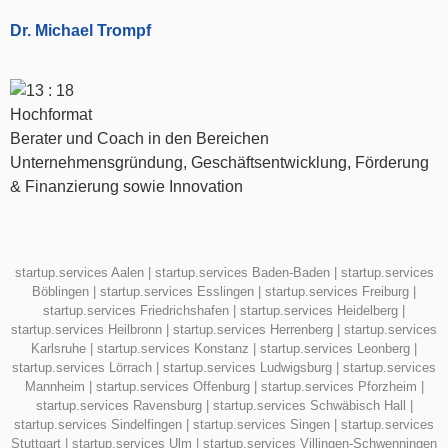
Crowdfunding
(1)
Dr. Michael Trompf
Gründercoaching
(1)
Spin-Offs
(1)
Teamgründungen
(1)
Finanzierung
(1)
Berater und Coach in den Bereichen
Geschäftsmodell
(1)
Unternehmensgründung, Geschäftsentwicklung, Förderung
Workshop
(1)
& Finanzierung sowie Innovation
existenz.festigung
existenz.festigung
startup.services Aalen
|
startup.services Baden-Baden
|
startup.services
beratungs.themen
Böblingen
|
startup.services Esslingen
|
startup.services Freiburg
|
startup.services Friedrichshafen
|
startup.services Heidelberg
|
startup.services Heilbronn
|
startup.services Herrenberg
|
startup.services
Geschäftskonzept
Karlsruhe
|
startup.services Konstanz
|
startup.services Leonberg
|
startup.services Lörrach
|
startup.services Ludwigsburg
|
startup.services
Förderungen
Mannheim
|
startup.services Offenburg
|
startup.services Pforzheim
|
startup.services Ravensburg
|
startup.services Schwäbisch Hall
|
startup.services Sindelfingen
|
startup.services Singen
|
startup.services
Finanzierung
Stuttgart
|
startup.services Ulm
|
startup.services Villingen-Schwenningen