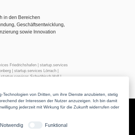
h in den Bereichen
ndung, Geschäftsentwicklung,
nzierung sowie Innovation
vices Friedrichshafen
|
startup.services
onberg
|
startup.services Lörrach
|
|
startup.services Schwäbisch Hall
|
ngen-Schwenningen
g-Technologien von Dritten, um ihre Dienste anzubieten, stetig
echend der Interessen der Nutzer anzuzeigen. Ich bin damit
illigung jederzeit mit Wirkung für die Zukunft widerrufen oder
Notwendig
Funktional