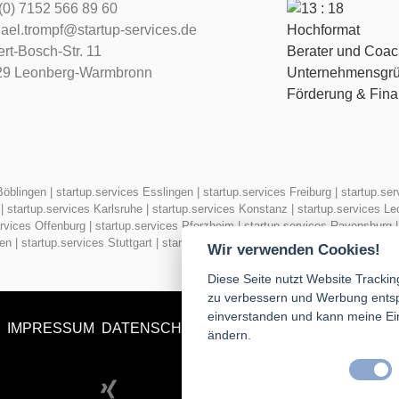
(0) 7152 566 89 60
ael.trompf@startup-services.de
rt-Bosch-Str. 11
Berater und Coac
29 Leonberg-Warmbronn
Unternehmensgrü
Förderung & Fina
Böblingen
|
startup.services Esslingen
|
startup.services Freiburg
|
startup.ser
|
startup.services Karlsruhe
|
startup.services Konstanz
|
startup.services Le
ervices Offenburg
|
startup.services Pforzheim
|
startup.services Ravensburg
gen
|
startup.services Stuttgart
|
startup.services Ulm
|
startup.services Villi
Wir verwenden Cookies!
Diese Seite nutzt Website Trackin
zu verbessern und Werbung entspr
einverstanden und kann meine Einw
IMPRESSUM
DATENSCHUTZ
ändern.