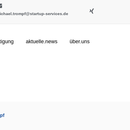
ichael.trompf@startup-services.de
tigung
aktuelle.news
über.uns
pf