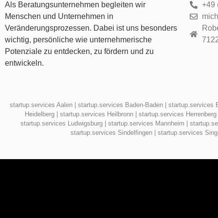
Als Beratungsunternehmen begleiten wir
+49 
Menschen und Unternehmen in
mich
Veränderungsprozessen. Dabei ist uns besonders
Robe
wichtig, persönliche wie unternehmerische
712
Potenziale zu entdecken, zu fördern und zu
entwickeln.
startup.services Aalen
|
startup.services Baden-Baden
|
startup.services 
Heidelberg
|
startup.services Heilbronn
|
startup.services Herrenberg
startup.services Ludwigsburg
|
startup.services Mannheim
|
startup.s
startup.services Sindelfingen
|
startup.services Sin