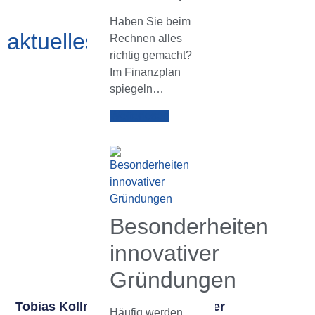
Haben Sie beim
aktuelles.archiv
Rechnen alles
richtig gemacht?
Im Finanzplan
spiegeln…
Weiterlesen
Besonderheiten
innovativer
Gründungen
Tobias Kollmann, Diplom-Designer
Häufig werden