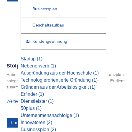
Businessplan
Geschäftsaufbau
Kundengewinnung
Startup
(1)
Stolperfallen Im Finanzplan
Nebenerwerb
(1)
Ausgründung aus der Hochschule
(1)
Haben Sie beim Rechnen alles richtig gemacht? Im Finanzplan
Technologierorientierte Gründung
(1)
spiegeln sich wichtige Eckpunkte einer Planung wieder. Er dient
zusammen mit
Gründen aus der Arbeitslosigkeit
(1)
Erfinder
(1)
Weiterlesen
Dienstleister
(1)
50plus
(1)
Unternehmensnachfolge
(1)
Innovatoren
(2)
Innovatoren
Businessplan
(2)