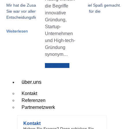
Mir hat die Zusammenarbeit ebenfalls sehr viel Spaß gemacht.
die Begriffe
Sie war vor allem extrem wertvoll, zum einen für die
innovative
Entscheidungsfindung,
Gründung,
Startup-
Weiterlesen
Unternehmen
und High-tech-
Gründung
synonym…
Weiterlesen
über.uns
Kontakt
Referenzen
Partnernetzwerk
Kontakt
Haben Sie Fragen? Dann schicken Sie