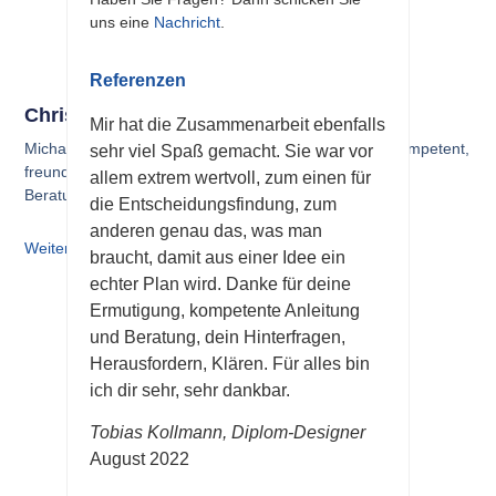
uns eine
Nachricht
.
Referenzen
Christoph Stumpp
Mir hat die Zusammenarbeit ebenfalls
Michael Trompf hat mich bei meiner Gründung sehr kompetent,
sehr viel Spaß gemacht. Sie war vor
freundlich und auch mit viel Ermutigung begleitet. Die
allem extrem wertvoll, zum einen für
Beratungszeiten waren sehr
die Entscheidungsfindung, zum
anderen genau das, was man
Weiterlesen
braucht, damit aus einer Idee ein
echter Plan wird. Danke für deine
Ermutigung, kompetente Anleitung
und Beratung, dein Hinterfragen,
Herausfordern, Klären. Für alles bin
ich dir sehr, sehr dankbar.
Tobias Kollmann, Diplom-Designer
August 2022