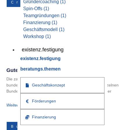
Gründercoaching
(1)
Crowdfunding
Spin-Offs
(1)
Teamgründungen
(1)
Finanzierung
(1)
Geschäftsmodell
(1)
Workshop
(1)
existenz.festigung
existenz.festigung
beratungs.themen
Gute Gründe Für Crowdfunding
Die zahlreichen geförderten Kreditprogramme der
Geschäftskonzept
bundeseigenen KfW und der Landesbanken in den einzelnen
Bundesländern zeigen, dass Bedarf besteht und Gründer
Förderungen
Weiterlesen
Finanzierung
Businessplan