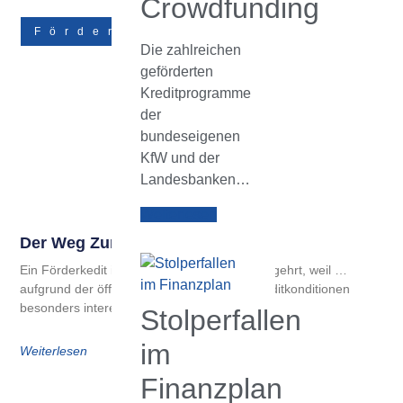
Crowdfunding
Förderungen
Die zahlreichen
geförderten
Kreditprogramme
der
bundeseigenen
KfW und der
Landesbanken…
Weiterlesen
Der Weg Zum Förderkredit
Ein Förderkedit ist aus zweierlei Gründen begehrt, weil …
aufgrund der öffentlichen Förderung die Kreditkonditionen
besonders interessant sind (d. h.
Stolperfallen
im
Weiterlesen
Finanzplan