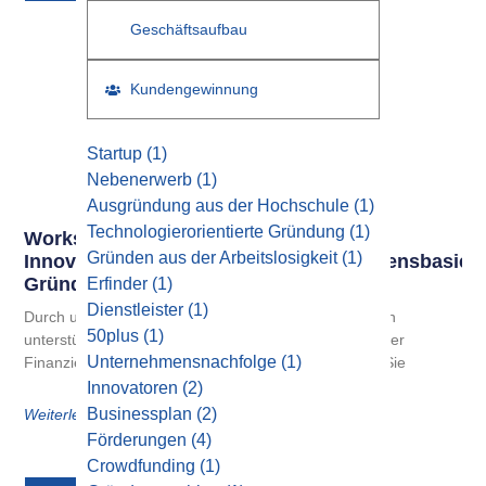
Geschäftsaufbau
Kundengewinnung
Startup
(1)
Nebenerwerb
(1)
Ausgründung aus der Hochschule
(1)
Technologierorientierte Gründung
(1)
Workshop Für
Gründen aus der Arbeitslosigkeit
(1)
Innovative/technologieorientierte/wissensbasiert
Gründungen
Erfinder
(1)
Dienstleister
(1)
Durch unsere Kooperation mit spezialisierten Partnern
50plus
(1)
unterstützen wir Gründer und Jungunternehmer bei der
Unternehmensnachfolge
(1)
Finanzierung durch Förderkredite. Ab sofort können Sie
Innovatoren
(2)
Businessplan
(2)
Weiterlesen
Förderungen
(4)
Crowdfunding
(1)