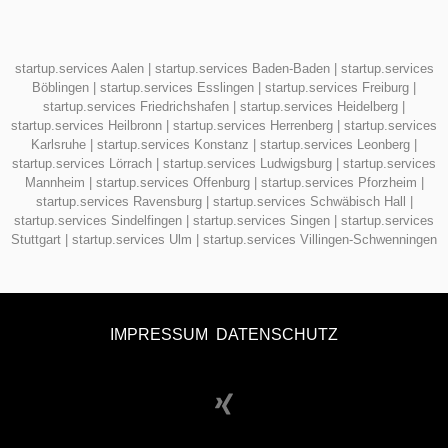
startup.services Aalen
|
startup.services Baden-Baden
|
startup.services
Böblingen
|
startup.services Esslingen
|
startup.services Freiburg
|
startup.services Friedrichshafen
|
startup.services Heidelberg
|
startup.services Heilbronn
|
startup.services Herrenberg
|
startup.services
Karlsruhe
|
startup.services Konstanz
|
startup.services Leonberg
|
startup.services Lörrach
|
startup.services Ludwigsburg
|
startup.services
Mannheim
|
startup.services Offenburg
|
startup.services Pforzheim
|
startup.services Ravensburg
|
startup.services Schwäbisch Hall
|
startup.services Sindelfingen
|
startup.services Singen
|
startup.services
Stuttgart
|
startup.services Ulm
|
startup.services Villingen-Schwenningen
IMPRESSUM
DATENSCHUTZ