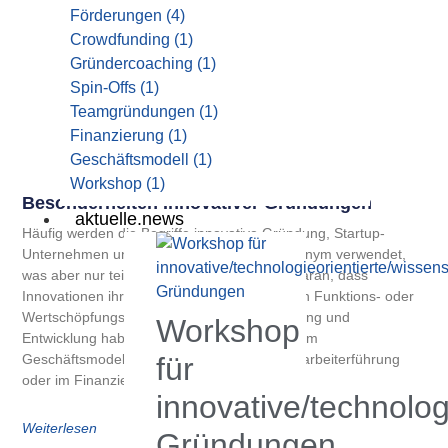
Förderungen
(4)
Crowdfunding
(1)
Gründercoaching
(1)
Spin-Offs
(1)
Teamgründungen
(1)
Finanzierung
(1)
Geschäftsmodell
(1)
Workshop
(1)
Besonderheiten Innovativer Gründungen
aktuelle.news
Häufig werden die Begriffe innovative Gründung, Startup-
Unternehmen und High-tech-Gründung synonym verwendet,
was aber nur teilweise richtig ist. Dies liegt daran, dass
Innovationen ihren Ursprung in ganz anderen Funktions- oder
Wertschöpfungsbereichen als in der Forschung und
Workshop
Entwicklung haben können – beispielsweise im
für
Geschäftsmodell, dem Vertriebsweg, der Mitarbeiterführung
oder im Finanzierungskonzept.
innovative/technolog
Weiterlesen
Gründungen