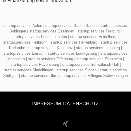
& Finanzierung sowie Innovation
startup.services Aalen
|
startup.services Baden-Baden
|
startup.services
Böblingen
|
startup.services Esslingen
|
startup.services Freiburg
|
startup.services Friedrichshafen
|
startup.services Heidelberg
|
startup.services Heilbronn
|
startup.services Herrenberg
|
startup.services
Karlsruhe
|
startup.services Konstanz
|
startup.services Leonberg
|
startup.services Lörrach
|
startup.services Ludwigsburg
|
startup.services
Mannheim
|
startup.services Offenburg
|
startup.services Pforzheim
|
startup.services Ravensburg
|
startup.services Schwäbisch Hall
|
startup.services Sindelfingen
|
startup.services Singen
|
startup.services
Stuttgart
|
startup.services Ulm
|
startup.services Villingen-Schwenningen
IMPRESSUM
DATENSCHUTZ