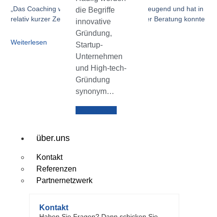
„Das Coaching war in jeder Beziehung überzeugend und hat in
die Begriffe
relativ kurzer Zeit zum Ziel geführt. Dank Ihrer Beratung konnte
innovative
Gründung,
Weiterlesen
Startup-
Unternehmen
und High-tech-
Gründung
synonym…
Weiterlesen
über.uns
Kontakt
Referenzen
Partnernetzwerk
Kontakt
Haben Sie Fragen? Dann schicken Sie