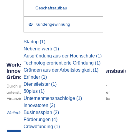
Geschäftsaufbau
Kundengewinnung
Startup
(1)
Nebenerwerb
(1)
Ausgründung aus der Hochschule
(1)
Technologierorientierte Gründung
(1)
Workshop Für
Gründen aus der Arbeitslosigkeit
(1)
Innovative/technologieorientierte/wissensbasiert
Gründungen
Erfinder
(1)
Dienstleister
(1)
Durch unsere Kooperation mit spezialisierten Partnern
50plus
(1)
unterstützen wir Gründer und Jungunternehmer bei der
Unternehmensnachfolge
(1)
Finanzierung durch Förderkredite. Ab sofort können Sie
Innovatoren
(2)
Businessplan
(2)
Weiterlesen
Förderungen
(4)
Crowdfunding
(1)