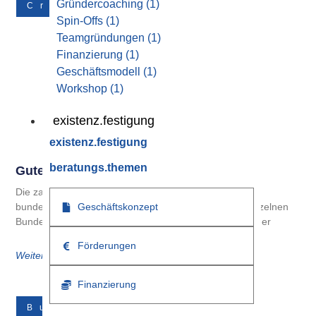
Gründercoaching
(1)
Crowdfunding
Spin-Offs
(1)
Teamgründungen
(1)
Finanzierung
(1)
Geschäftsmodell
(1)
Workshop
(1)
existenz.festigung
existenz.festigung
beratungs.themen
Gute Gründe Für Crowdfunding
Die zahlreichen geförderten Kreditprogramme der
Geschäftskonzept
bundeseigenen KfW und der Landesbanken in den einzelnen
Bundesländern zeigen, dass Bedarf besteht und Gründer
Förderungen
Weiterlesen
Finanzierung
Businessplan