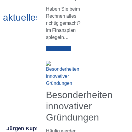
Haben Sie beim
aktuelles.archiv
Rechnen alles
richtig gemacht?
Im Finanzplan
spiegeln…
Weiterlesen
Besonderheiten
innovativer
Gründungen
Jürgen Kupferschmid
Häufig werden