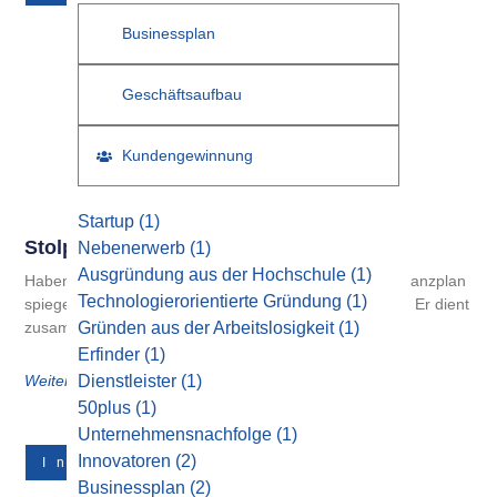
Businessplan
Geschäftsaufbau
Kundengewinnung
Startup
(1)
Stolperfallen Im Finanzplan
Nebenerwerb
(1)
Ausgründung aus der Hochschule
(1)
Haben Sie beim Rechnen alles richtig gemacht? Im Finanzplan
Technologierorientierte Gründung
(1)
spiegeln sich wichtige Eckpunkte einer Planung wieder. Er dient
zusammen mit
Gründen aus der Arbeitslosigkeit
(1)
Erfinder
(1)
Weiterlesen
Dienstleister
(1)
50plus
(1)
Unternehmensnachfolge
(1)
Innovatoren
(2)
Innovatoren
Businessplan
(2)