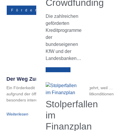
Crowdfunding
Förderungen
Die zahlreichen
geförderten
Kreditprogramme
der
bundeseigenen
KfW und der
Landesbanken…
Weiterlesen
Der Weg Zum Förderkredit
Ein Förderkedit ist aus zweierlei Gründen begehrt, weil …
aufgrund der öffentlichen Förderung die Kreditkonditionen
besonders interessant sind (d. h.
Stolperfallen
im
Weiterlesen
Finanzplan