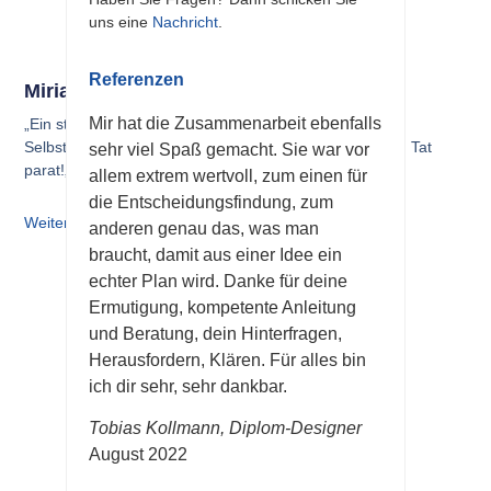
uns eine
Nachricht
.
Referenzen
Miriam Kaltenbach
Mir hat die Zusammenarbeit ebenfalls
„Ein stabiler Halt auf den ersten holprigen Schritten der
Selbständigkeit, immer äußerst zuverlässig mit Rat und Tat
sehr viel Spaß gemacht. Sie war vor
parat!„
allem extrem wertvoll, zum einen für
die Entscheidungsfindung, zum
Weiterlesen
anderen genau das, was man
braucht, damit aus einer Idee ein
echter Plan wird. Danke für deine
Ermutigung, kompetente Anleitung
und Beratung, dein Hinterfragen,
Herausfordern, Klären. Für alles bin
ich dir sehr, sehr dankbar.
Tobias Kollmann, Diplom-Designer
August 2022