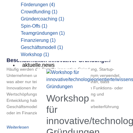
Förderungen
(4)
Crowdfunding
(1)
Gründercoaching
(1)
Spin-Offs
(1)
Teamgründungen
(1)
Finanzierung
(1)
Geschäftsmodell
(1)
Workshop
(1)
Besonderheiten Innovativer Gründungen
aktuelle.news
Häufig werden die Begriffe innovative Gründung, Startup-
Unternehmen und High-tech-Gründung synonym verwendet,
was aber nur teilweise richtig ist. Dies liegt daran, dass
Innovationen ihren Ursprung in ganz anderen Funktions- oder
Wertschöpfungsbereichen als in der Forschung und
Workshop
Entwicklung haben können – beispielsweise im
für
Geschäftsmodell, dem Vertriebsweg, der Mitarbeiterführung
oder im Finanzierungskonzept.
innovative/technolog
Weiterlesen
Gründungen