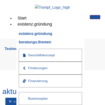
Start
existenz.gründung
existenz.gründung
beratungs.themen
Testimonial Category:
Category 1
Geschäftskonzept
Sie sind hier:
/
Start
/
Category 1
Förderungen
Finanzierung
aktuelle.news
Businessplan
Workshop